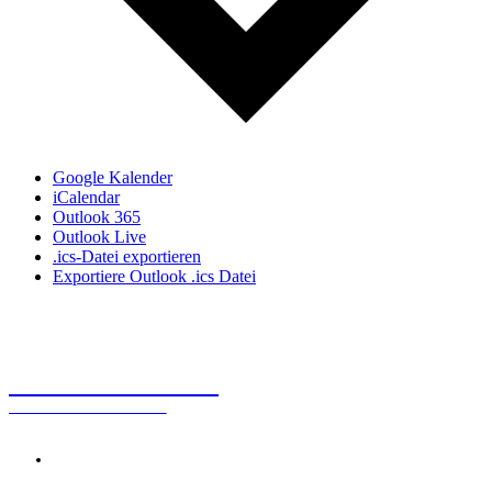
Google Kalender
iCalendar
Outlook 365
Outlook Live
.ics-Datei exportieren
Exportiere Outlook .ics Datei
KUNSTBERATUNG
Dr. Alexander Rácz
Kontakt