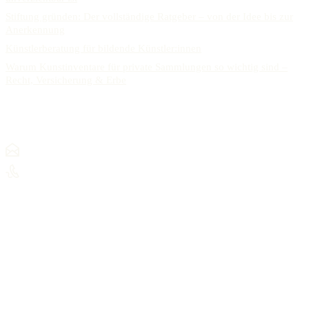
Stiftung gründen: Der vollständige Ratgeber – von der Idee bis zur
Anerkennung
Künstlerberatung für bildende Künstler:innen
Warum Kunstinventare für private Sammlungen so wichtig sind –
Recht, Versicherung & Erbe
KONTAKT
mail@alexanderracz.com
+ 49 (0) 15901385924
© Dr. Alexander Rácz, 2025