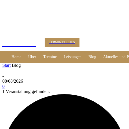
KUNSTBERATUNG
TERMIN BUCHEN
Dr. Alexander Rácz
Home
Über
Termine
Leistungen
Blog
Aktuelles und P
Start
Blog
-
08/08/2026
0
1 Veranstaltung gefunden.