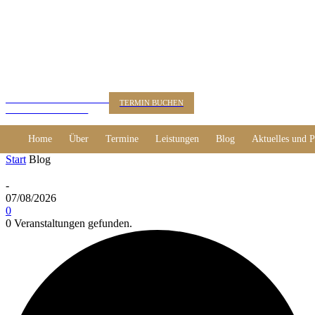
KUNSTBERATUNG
TERMIN BUCHEN
Dr. Alexander Rácz
Home
Über
Termine
Leistungen
Blog
Aktuelles und P
Start
Blog
-
07/08/2026
0
0 Veranstaltungen gefunden.