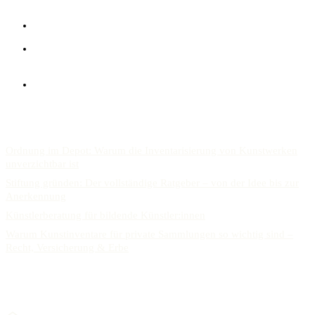
Idee bis zur Anerkennung
Beratung für Künstlerinnen und Künstler
Dienstleistungen für Kunstsammler und
Kunstsammlungen
Sachverständigen Gutachten
AKTUELLES
Ordnung im Depot: Warum die Inventarisierung von Kunstwerken
unverzichtbar ist
Stiftung gründen: Der vollständige Ratgeber – von der Idee bis zur
Anerkennung
Künstlerberatung für bildende Künstler:innen
Warum Kunstinventare für private Sammlungen so wichtig sind –
Recht, Versicherung & Erbe
KONTAKT