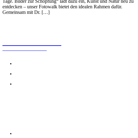
Tage. Bilder zur Schöpfung“ lädt dazu ein, Kunst und Natur neu zu
entdecken – unser Fotowalk bietet den idealen Rahmen dafür.
Gemeinsam mit Dr. […]
KUNSTBERATUNG
Dr. Alexander Rácz
Kontakt
Impressum
Datenschutzerklärung
BERATUNG
Stiftung gründen – individuelle Beratung von der ersten