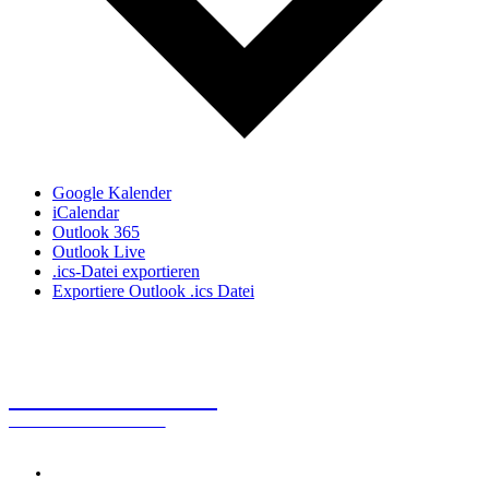
Google Kalender
iCalendar
Outlook 365
Outlook Live
.ics-Datei exportieren
Exportiere Outlook .ics Datei
KUNSTBERATUNG
Dr. Alexander Rácz
Kontakt