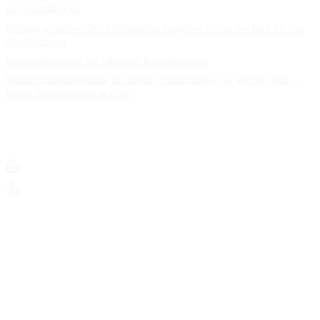
unverzichtbar ist
Stiftung gründen: Der vollständige Ratgeber – von der Idee bis zur
Anerkennung
Künstlerberatung für bildende Künstler:innen
Warum Kunstinventare für private Sammlungen so wichtig sind –
Recht, Versicherung & Erbe
KONTAKT
mail@alexanderracz.com
+ 49 (0) 15901385924
© Dr. Alexander Rácz, 2025