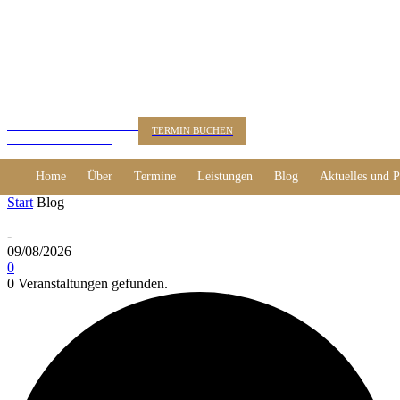
KUNSTBERATUNG
TERMIN BUCHEN
Dr. Alexander Rácz
Home
Über
Termine
Leistungen
Blog
Aktuelles und P
Start
Blog
-
09/08/2026
0
0 Veranstaltungen gefunden.