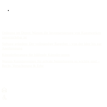
Kunstsammlungen
Sachverständigen Gutachten
AKTUELLES
Ordnung im Depot: Warum die Inventarisierung von Kunstwerken
unverzichtbar ist
Stiftung gründen: Der vollständige Ratgeber – von der Idee bis zur
Anerkennung
Künstlerberatung für bildende Künstler:innen
Warum Kunstinventare für private Sammlungen so wichtig sind –
Recht, Versicherung & Erbe
KONTAKT
mail@alexanderracz.com
+ 49 (0) 15901385924