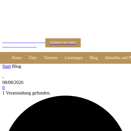
KUNSTBERATUNG
TERMIN BUCHEN
Dr. Alexander Rácz
Home
Über
Termine
Leistungen
Blog
Aktuelles und P
Start
Blog
-
08/08/2026
0
1 Veranstaltung gefunden.