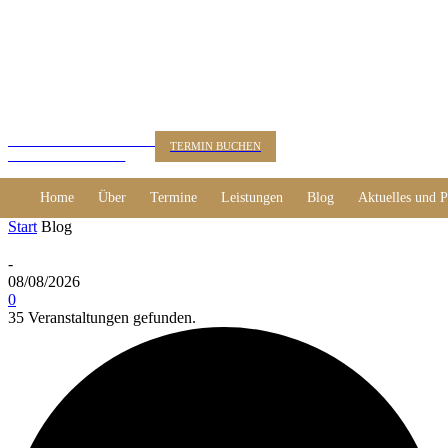
KUNSTBERATUNG
TERMIN BUCHEN
Dr. Alexander Rácz
Home
Über
Termine
Leistungen
Blog
Aktuelles und P
Start
Blog
-
08/08/2026
0
35 Veranstaltungen gefunden.